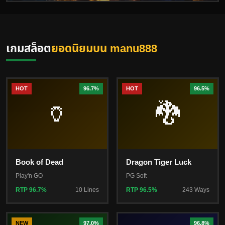
เกมสล็อต
ยอดนิยมบน manu888
HOT
96.7%
HOT
96.5%
🏺
🐉
Book of Dead
Dragon Tiger Luck
Play'n GO
PG Soft
RTP 96.7%
10 Lines
RTP 96.5%
243 Ways
NEW
97.0%
96.8%