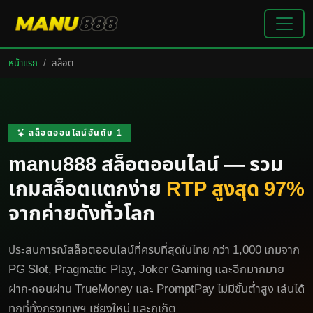
หน้าแรก
สล็อต
สล็อตออนไลน์อันดับ 1
manu888 สล็อตออนไลน์ — รวม
เกมสล็อตแตกง่าย
RTP สูงสุด 97%
จากค่ายดังทั่วโลก
ประสบการณ์สล็อตออนไลน์ที่ครบที่สุดในไทย กว่า 1,000 เกมจาก
PG Slot, Pragmatic Play, Joker Gaming และอีกมากมาย
ฝาก-ถอนผ่าน TrueMoney และ PromptPay ไม่มีขั้นต่ำสูง เล่นได้
ทุกที่ทั้งกรุงเทพฯ เชียงใหม่ และภูเก็ต