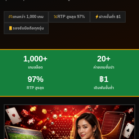
เกมกว่า 1,000 เกม
RTP สูงสุด 97%
ฝากขั้นต่ำ ฿1
รองรับมือถือทุกรุ่น
1,000+
20+
เกมสล็อต
ค่ายเกมชั้นนำ
97%
฿1
RTP สูงสุด
เดิมพันขั้นต่ำ