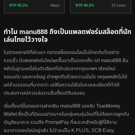
RTP 96.3%
Ways
RTP 96.9%
25 Lines
ทำไม manu888 ถึงเป็นแพลตฟอร์มสล็อตที่นัก
เล่นไทยไว้วางใจ
ในช่วงหลายปีที่ผ่านมา ตลาดสล็อตออนไลน์ในไทยเติบโตอย่าง
รวดเร็ว มีแพลตฟอร์มใหม่ผุดขึ้นมาเป็นดอกเห็ด แต่ manu888 ยืน
หยัดในฐานะหนึ่งในตัวเลือกที่นักเล่นจากกรุงเทพฯ เชียงใหม่
ขอนแก่น และหาดใหญ่ ต่างพูดถึงด้วยความมั่นใจ เหตุผลหลักไม่ใช่
แค่จำนวนเกมที่มากกว่า แต่คือความใส่ใจในรายละเอียดที่ทำให้
ประสบการณ์การเล่นราบรื่นตั้งแต่ต้นจนจบ
เริ่มตั้งแต่ขั้นตอนการฝากเงิน manu888 รองรับ TrueMoney
Wallet ซึ่งเป็นที่นิยมอย่างมากในกลุ่มคนรุ่นใหม่ที่ไม่ต้องการผูกกับ
บัญชีธนาคาร รวมถึง PromptPay ที่สะดวกสำหรับผู้ที่ใช้งาน
ธนาคารออนไลน์อยู่แล้ว ไม่ว่าจะเป็น K PLUS, SCB Easy,