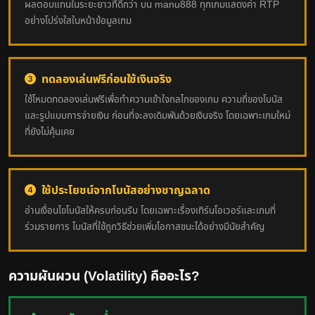
ผลตอบแทนในระยะยาวที่ดีกว่า บน manu888 ทุกเกมแสดงค่า RTP
อย่างโปร่งใสในหน้าข้อมูลเกม
ทดลองเล่นฟรีก่อนใช้เงินจริง
ใช้โหมดทดลองเล่นฟรีเพื่อทำความเข้าใจกลไกของเกม ความถี่ของโบนัส
และรูปแบบการจ่ายเงิน ก่อนที่จะลงเดิมพันด้วยเงินจริง โดยเฉพาะเกมใหม่
ที่ยังไม่คุ้นเคย
ใช้ประโยชน์จากโบนัสอย่างชาญฉลาด
อ่านเงื่อนไขโบนัสให้ครบก่อนรับ โดยเฉพาะเรื่องเทิร์นโอเวอร์และเกมที่
ร่วมรายการ โบนัสที่ใช้ถูกวิธีช่วยเพิ่มโอกาสชนะได้อย่างมีนัยสำคัญ
ความผันผวน (Volatility) คืออะไร?