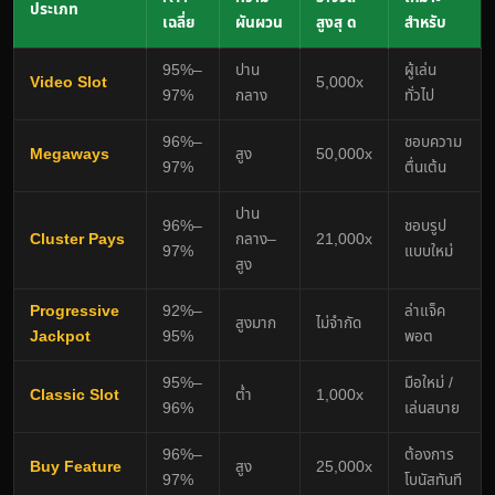
ประเภท
เฉลี่ย
ผันผวน
สูงสุ ด
สำหรับ
95%–
ปาน
ผู้เล่น
Video Slot
5,000x
97%
กลาง
ทั่วไป
96%–
ชอบความ
Megaways
สูง
50,000x
97%
ตื่นเต้น
ปาน
96%–
ชอบรูป
Cluster Pays
กลาง–
21,000x
97%
แบบใหม่
สูง
Progressive
92%–
ล่าแจ็ค
สูงมาก
ไม่จำกัด
Jackpot
95%
พอต
95%–
มือใหม่ /
Classic Slot
ต่ำ
1,000x
96%
เล่นสบาย
96%–
ต้องการ
Buy Feature
สูง
25,000x
97%
โบนัสทันที