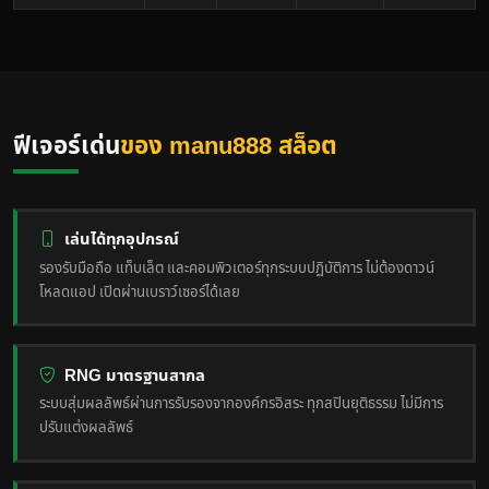
ฟีเจอร์เด่น
ของ manu888 สล็อต
เล่นได้ทุกอุปกรณ์
รองรับมือถือ แท็บเล็ต และคอมพิวเตอร์ทุกระบบปฏิบัติการ ไม่ต้องดาวน์
โหลดแอป เปิดผ่านเบราว์เซอร์ได้เลย
RNG มาตรฐานสากล
ระบบสุ่มผลลัพธ์ผ่านการรับรองจากองค์กรอิสระ ทุกสปินยุติธรรม ไม่มีการ
ปรับแต่งผลลัพธ์