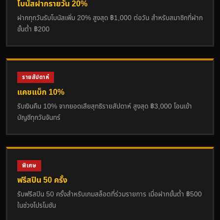
โบนัสฝากรายวัน 20%
ฝากทุกวันรับโบนัสเพิ่ม 20% สูงสุด ฿1,000 ต่อวัน สำหรับสมาชิกที่ฝาก
ขั้นต่ำ ฿200
รายสัปดาห์
แคชแบ็ก 10%
รับเงินคืน 10% จากยอดเสียสุทธิรายสัปดาห์ สูงสุด ฿3,000 โอนเข้า
บัญชีทุกวันจันทร์
พิเศษ
ฟรีสปิน 50 ครั้ง
รับฟรีสปิน 50 ครั้งสำหรับเกมสล็อตที่ร่วมรายการ เมื่อฝากขั้นต่ำ ฿500
ในช่วงโปรโมชัน