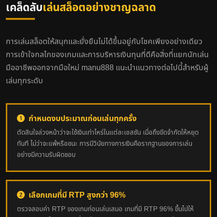
เคล็ดลับ
เล่นสล็อตอย่างชาญฉลาด
การเล่นสล็อตให้สนุกและยั่งยืนไม่ได้ขึ้นอยู่กับโชคเพียงอย่างเดียว
การเข้าใจกลไกของเกมและการบริหารเงินทุนที่ดีคือสิ่งที่แยกนักเล่น
มืออาชีพออกจากมือใหม่ manu888 แนะนำแนวทางต่อไปนี้สำหรับผู้
เล่นทุกระดับ
กำหนดงบประมาณก่อนเล่นทุกครั้ง
ตัดสินใจล่วงหน้าว่าจะใช้เงินเท่าไหร่ในแต่ละเซสชัน เมื่อถึงขีดจำกัดให้หยุด
ทันที ไม่ว่าจะแพ้หรือชนะ การมีวินัยทางการเงินคือรากฐานของการเล่น
อย่างมีความรับผิดชอบ
เลือกเกมที่มี RTP สูงกว่า 96%
ตรวจสอบค่า RTP ของเกมก่อนเล่นเสมอ เกมที่มี RTP 96% ขึ้นไปให้