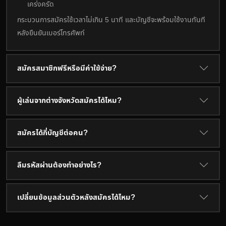
เคร่งครัด
กระบวนการสมัครใช้เวลาไม่เกิน 5 นาที และบัญชีจะพร้อมใช้งานทันที
หลังยืนยันเบอร์โทรศัพท์
สมัครสมาชิกฟรีหรือมีค่าใช้จ่าย?
ผู้เล่นจากต่างจังหวัดสมัครได้ไหม?
สมัครได้กี่บัญชีต่อคน?
ลืมรหัสผ่านต้องทำอย่างไร?
เปลี่ยนข้อมูลส่วนตัวหลังสมัครได้ไหม?