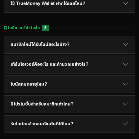
ใช้ TrueMoney Wallet ฝากได้เลยไหม?
5
โบนัสและโปรโมชั่น
สมาชิกใหม่ได้รับโบนัสอะไรบ้าง?
เทิร์นโอเวอร์คืออะไร และคำนวณอย่างไร?
โบนัสหมดอายุไหม?
มีโปรโมชั่นสำหรับสมาชิกเก่าไหม?
รับโบนัสแล้วถอนเงินทันทีได้ไหม?