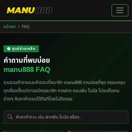
หน้าแรก
FAQ
ศูนย์ช่วยเหลือ
คำถามที่พบบ่อย
manu888 FAQ
รวบรวมคำถามและคำตอบที่สมาชิก manu888 ถามบ่อยที่สุด ครอบคลุม
ทุกเรื่องตั้งแต่การสมัครสมาชิก การฝาก-ถอนเงิน โบนัส ไปจนถึงเกม
ต่างๆ ค้นหาคำตอบได้ทันทีโดยไม่ต้องรอ